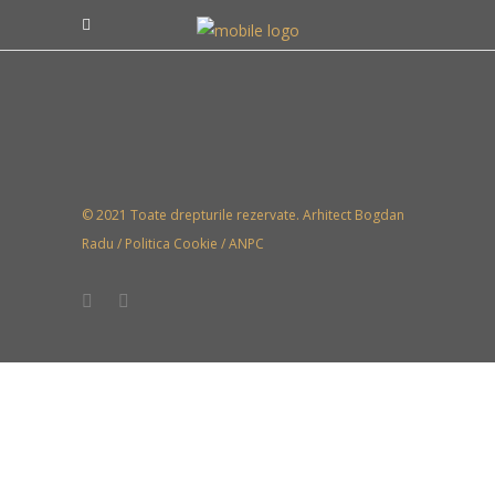
© 2021 Toate drepturile rezervate. Arhitect Bogdan
Radu /
Politica Cookie
/
ANPC