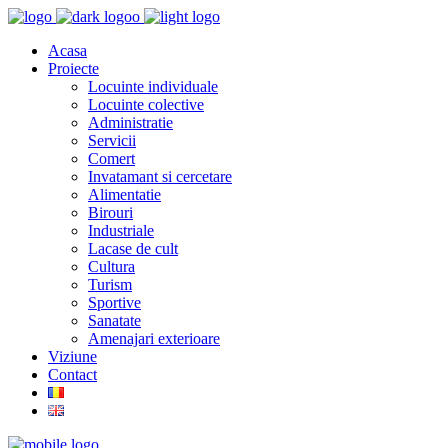
Acasa
Proiecte
Locuinte individuale
Locuinte colective
Administratie
Servicii
Comert
Invatamant si cercetare
Alimentatie
Birouri
Industriale
Lacase de cult
Cultura
Turism
Sportive
Sanatate
Amenajari exterioare
Viziune
Contact